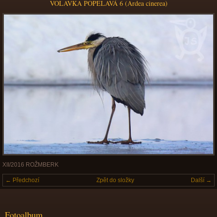
VOLAVKA POPELAVÁ 6 (Ardea cinerea)
XII/2016 ROŽMBERK
← Předchozí
Zpět do složky
Další →
Fotoalbum