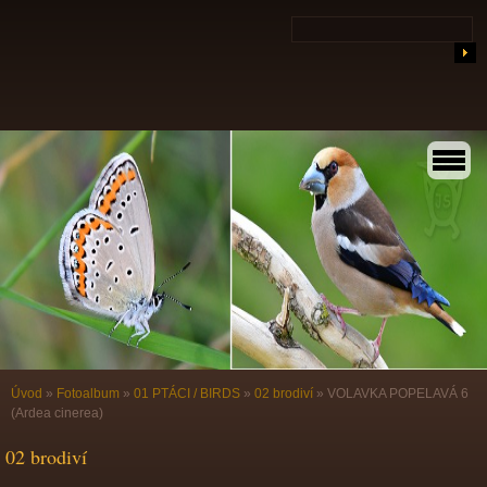
Úvod
»
Fotoalbum
»
01 PTÁCI / BIRDS
»
02 brodiví
»
VOLAVKA POPELAVÁ 6
(Ardea cinerea)
02 brodiví