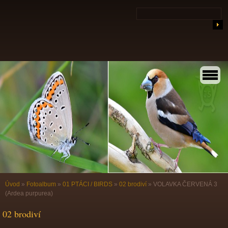
Úvod
»
Fotoalbum
»
01 PTÁCI / BIRDS
»
02 brodiví
»
VOLAVKA ČERVENÁ 3
(Ardea purpurea)
02 brodiví