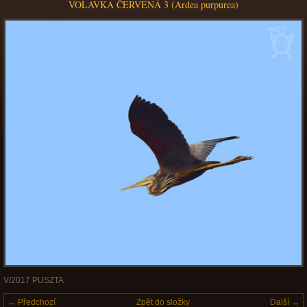
VOLAVKA ČERVENÁ 3 (Ardea purpurea)
V/2017 PUSZTA
← Předchozí
Zpět do složky
Další →