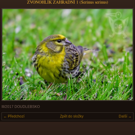
ZVONOHLÍK ZAHRADNÍ 1 (Serinus serinus)
III/2017 DOUDLEBSKO
← Předchozí
Zpět do složky
Další →