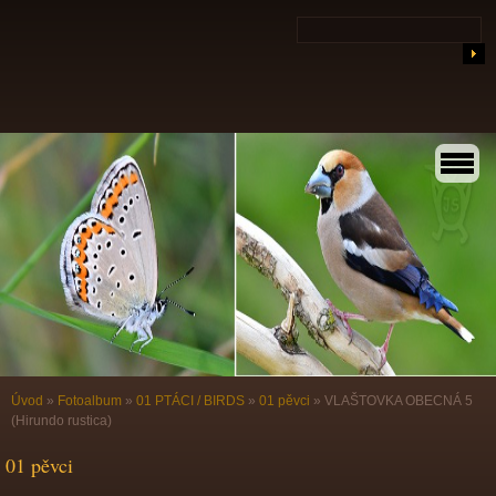
Úvod
»
Fotoalbum
»
01 PTÁCI / BIRDS
»
01 pěvci
»
VLAŠTOVKA OBECNÁ 5
(Hirundo rustica)
01 pěvci