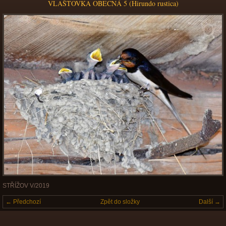
VLAŠTOVKA OBECNÁ 5 (Hirundo rustica)
STŘÍŽOV V/2019
← Předchozí
Zpět do složky
Další →