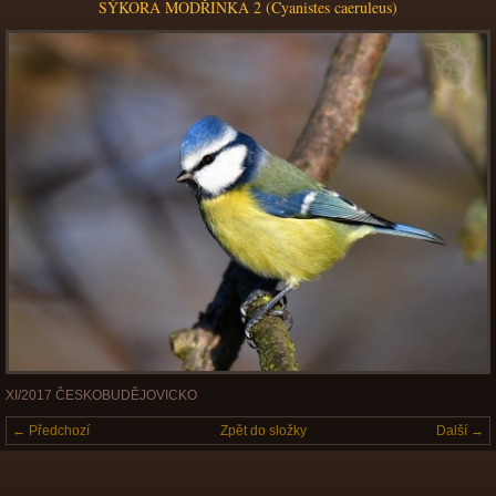
SÝKORA MODŘINKA 2 (Cyanistes caeruleus)
XI/2017 ČESKOBUDĚJOVICKO
← Předchozí
Zpět do složky
Další →