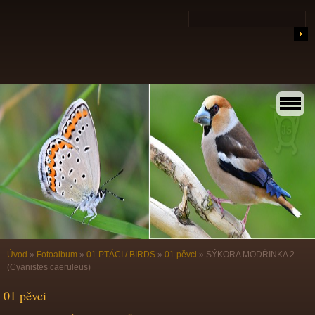
Úvod
»
Fotoalbum
»
01 PTÁCI / BIRDS
»
01 pěvci
»
SÝKORA MODŘINKA 2
(Cyanistes caeruleus)
01 pěvci