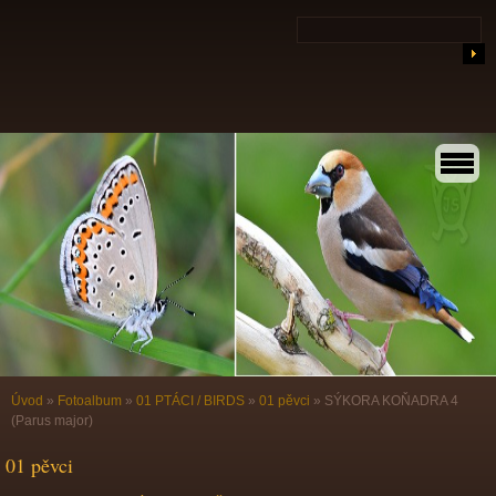
Úvod
»
Fotoalbum
»
01 PTÁCI / BIRDS
»
01 pěvci
»
SÝKORA KOŇADRA 4
(Parus major)
01 pěvci