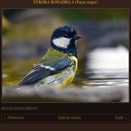
SÝKORA KOŇADRA 4 (Parus major)
II/2018 DOUDLEBSKO
← Předchozí
Zpět do složky
Další →