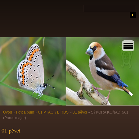
Úvod
»
Fotoalbum
»
01 PTÁCI / BIRDS
»
01 pěvci
»
SÝKORA KOŇADRA 1
(Parus major)
01 pěvci