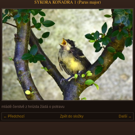
SÝKORA KOŇADRA 1 (Parus major)
mládě čerstvě z hnízda žádá o potravu
← Předchozí
Zpět do složky
Další →