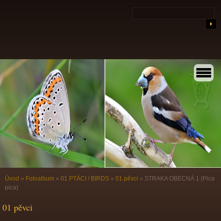
Úvod
»
Fotoalbum
»
01 PTÁCI / BIRDS
»
01 pěvci
»
STRAKA OBECNÁ 1 (Pica
pica)
01 pěvci