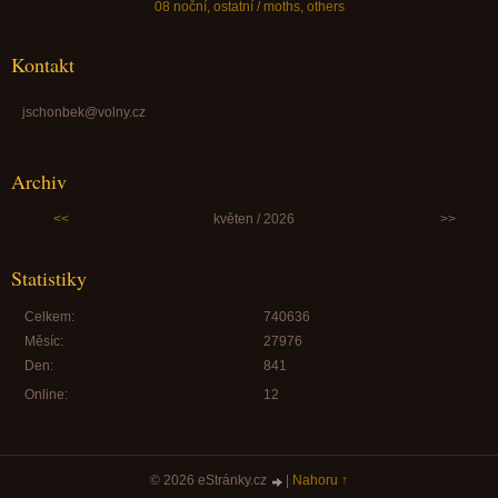
08 noční, ostatní / moths, others
Kontakt
jschonbek@volny.cz
Archiv
<<
květen / 2026
>>
Statistiky
Celkem:
740636
Měsíc:
27976
Den:
841
Online:
12
© 2026 eStránky.cz
|
Nahoru ↑