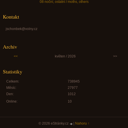
08 noční, ostatní / moths, others
Kontakt
jschonbek@volny.cz
Archiv
<<
květen / 2026
>>
Statistiky
Celkem:
738945
Měsíc:
27977
Den:
1012
Online:
10
© 2026 eStránky.cz
|
Nahoru ↑