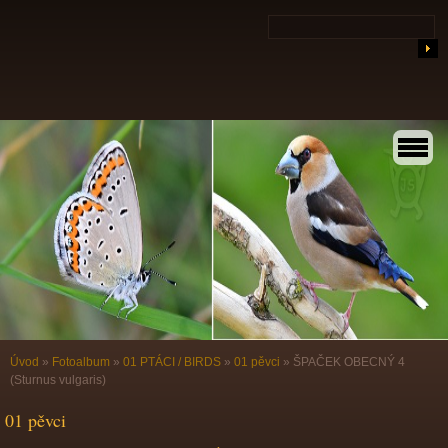
Úvod
»
Fotoalbum
»
01 PTÁCI / BIRDS
»
01 pěvci
»
ŠPAČEK OBECNÝ 4
(Sturnus vulgaris)
01 pěvci