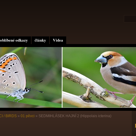
oblíbené odkazy
články
Videa
I / BIRDS
»
01 pěvci
»
SEDMIHLÁSEK HAJNÍ 2 (Hippolais icterina)