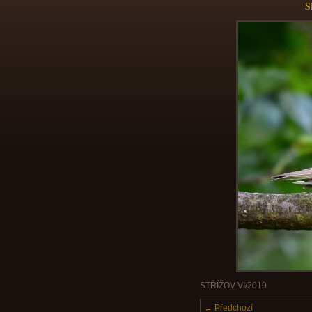
S
STŘÍŽOV VI/2019
← Předchozí