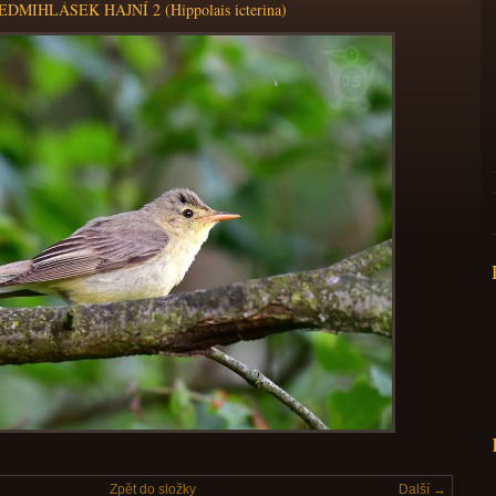
EDMIHLÁSEK HAJNÍ 2 (Hippolais icterina)
Zpět do složky
Další →