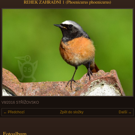
REHEK ZAHRADNÍ 1 (Phoenicurus phoenicurus)
VII/2016 STŘÍŽOVSKO
← Předchozí
Zpět do složky
Další →
Fotoalbum