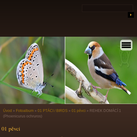
Úvod
»
Fotoalbum
»
01 PTÁCI / BIRDS
»
01 pěvci
»
REHEK DOMÁCÍ 1
(Phoenicurus ochruros)
01 pěvci