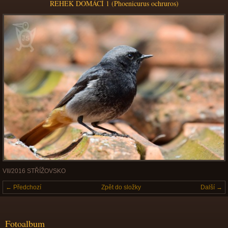
REHEK DOMÁCÍ 1 (Phoenicurus ochruros)
VII/2016 STŘÍŽOVSKO
← Předchozí
Zpět do složky
Další →
Fotoalbum