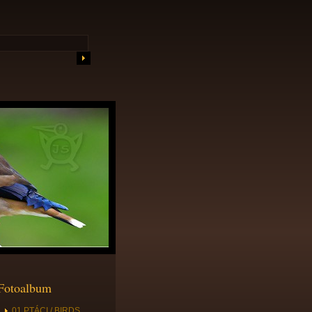
Fotoalbum
01 PTÁCI / BIRDS