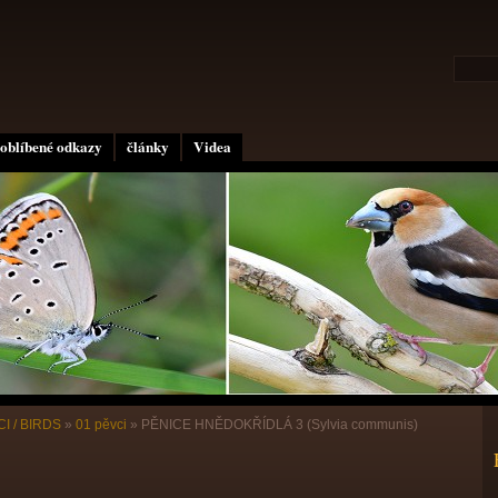
oblíbené odkazy
články
Videa
I / BIRDS
»
01 pěvci
»
PĚNICE HNĚDOKŘÍDLÁ 3 (Sylvia communis)