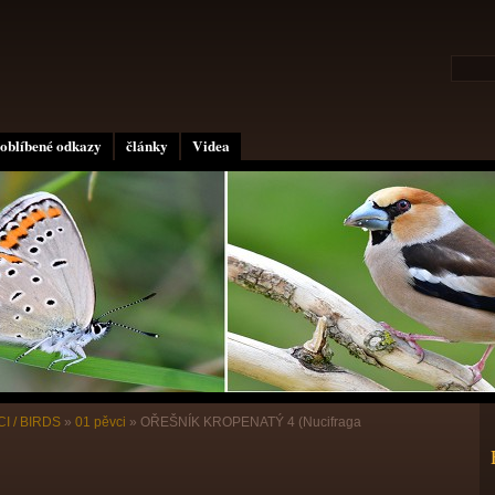
oblíbené odkazy
články
Videa
I / BIRDS
»
01 pěvci
»
OŘEŠNÍK KROPENATÝ 4 (Nucifraga