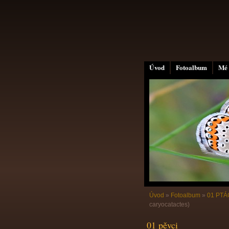
Úvod
Fotoalbum
Mé 
Úvod
»
Fotoalbum
»
01 PTÁC
caryocatactes)
01 pěvci