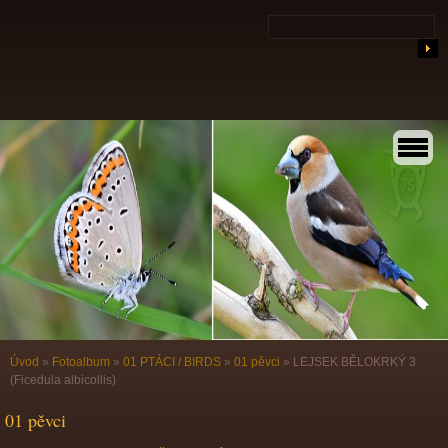
Úvod
»
Fotoalbum
»
01 PTÁCI / BIRDS
»
01 pěvci
»
LEJSEK BĚLOKRKÝ 3
(Ficedula albicollis)
01 pěvci