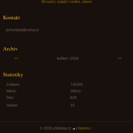
08 noční, ostatní / moths, others
Kontakt
jschonbek@volny.cz
Archiv
<<
květen / 2026
>>
Statistiky
Celkem:
740305
Měsíc:
28014
Den:
829
Online:
19
© 2026 eStránky.cz
|
Nahoru ↑