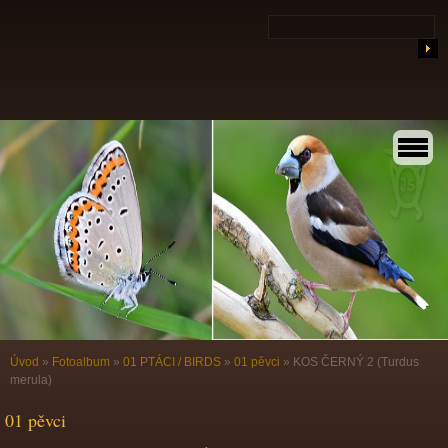
Úvod
»
Fotoalbum
»
01 PTÁCI / BIRDS
»
01 pěvci
»
KOS ČERNÝ 2 (Turdus
merula)
01 pěvci