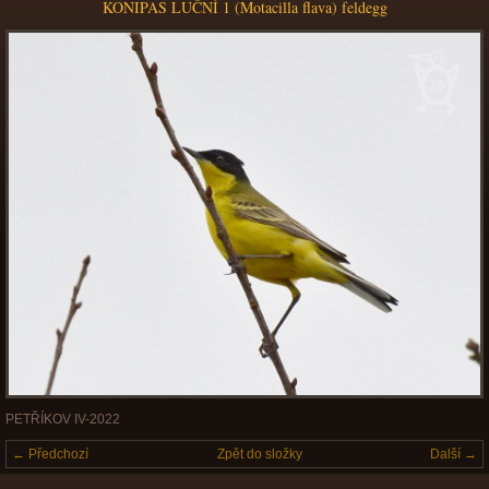
KONIPAS LUČNÍ 1 (Motacilla flava) feldegg
PETŘÍKOV IV-2022
← Předchozí
Zpět do složky
Další →