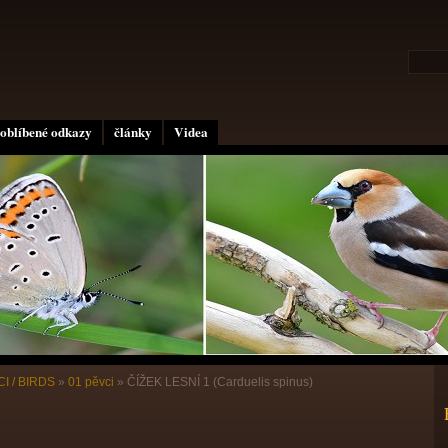
oblíbené odkazy
články
Videa
I / BIRDS
»
01 pěvci
»
ČÍŽEK LESNÍ 1 (Carduelis spinus)