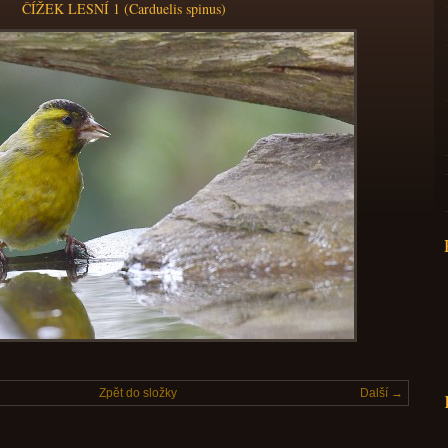
ČÍŽEK LESNÍ 1 (Carduelis spinus)
Zpět do složky
Další →