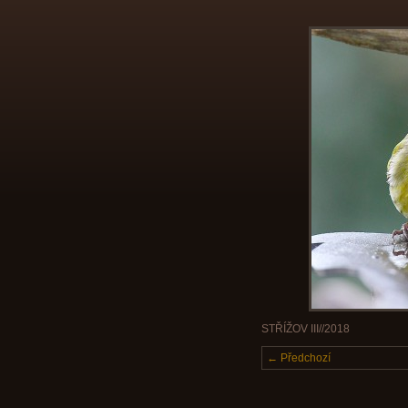
STŘÍŽOV III//2018
← Předchozí