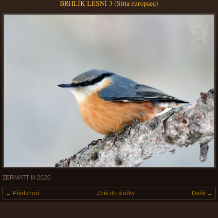
BRHLÍK LESNÍ 3 (Sitta europaea)
ZERMATT III-2020
← Předchozí
Zpět do složky
Další →