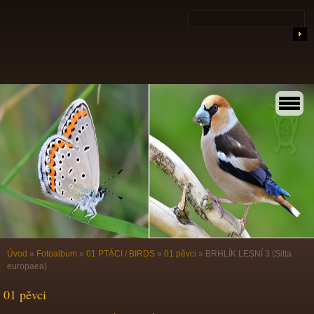
Úvod
»
Fotoalbum
»
01 PTÁCI / BIRDS
»
01 pěvci
»
BRHLÍK LESNÍ 3 (Sitta
europaea)
01 pěvci