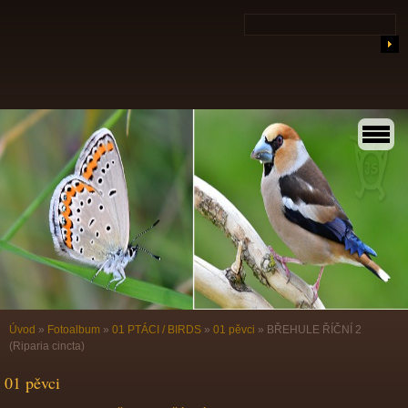
Úvod
»
Fotoalbum
»
01 PTÁCI / BIRDS
»
01 pěvci
»
BŘEHULE ŘÍČNÍ 2
(Riparia cincta)
01 pěvci