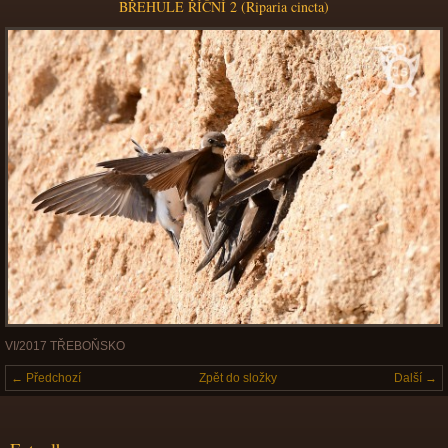
BŘEHULE ŘÍČNÍ 2 (Riparia cincta)
VI/2017 TŘEBOŇSKO
← Předchozí
Zpět do složky
Další →