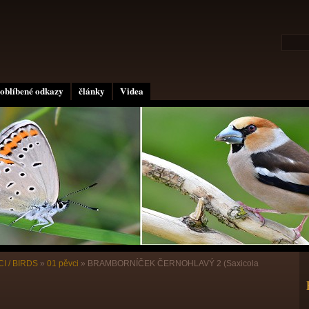
oblíbené odkazy
články
Videa
I / BIRDS
»
01 pěvci
»
BRAMBORNÍČEK ČERNOHLAVÝ 2 (Saxicola