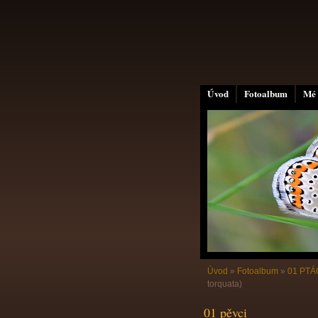
Úvod
Fotoalbum
Mé 
Úvod
»
Fotoalbum
»
01 PTÁC
torquata)
01 pěvci