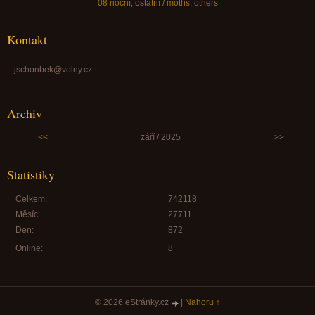
08 noční, ostatní / moths, others
Kontakt
jschonbek@volny.cz
Archiv
<<
září / 2025
>>
Statistiky
Celkem:
742118
Měsíc:
27711
Den:
872
Online:
8
© 2026 eStránky.cz
|
Nahoru ↑