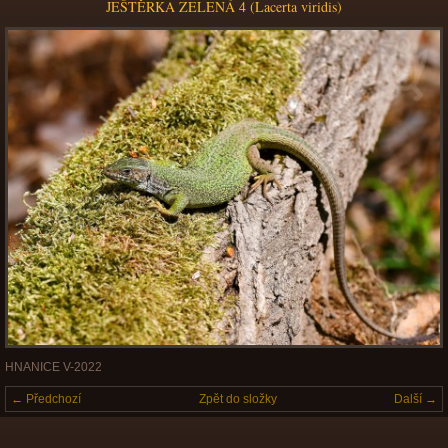
JEŠTĚRKA ZELENÁ 4 (Lacerta viridis)
HNANICE V-2022
← Předchozí
Zpět do složky
Další →